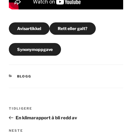
Avisartikkel
Rett eller galt?
Synonymoppgave
KATEGORIER
BLOGG
Innleggsnavigasjon
Forrige
TIDLIGERE
innlegg
En klimarapport å bli redd av
Neste
NESTE