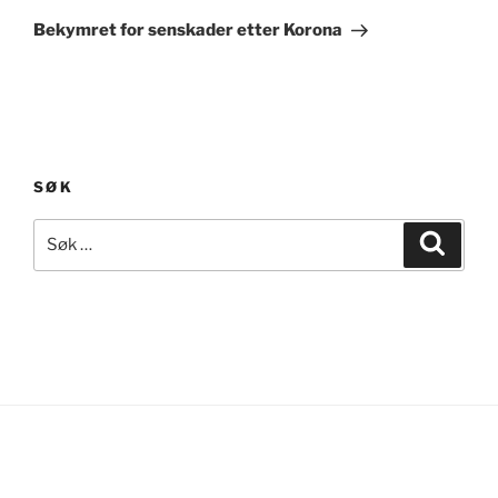
innlegg
Bekymret for senskader etter Korona
SØK
Søk
Søk
etter: