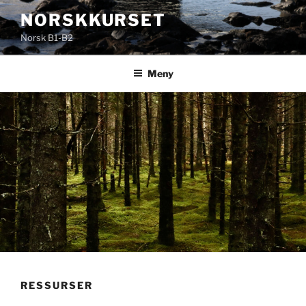
Gå
NORSKKURSET
til
Norsk B1-B2
innhold
Meny
RESSURSER