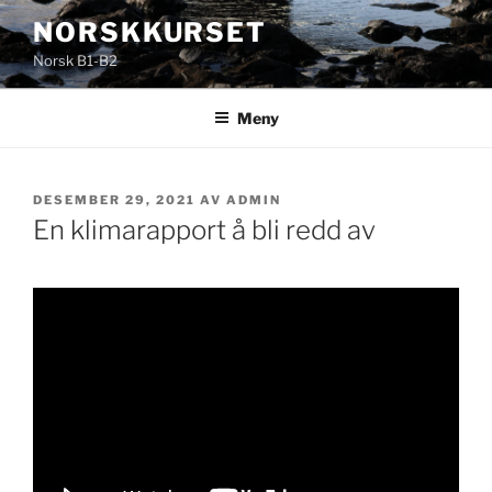
Gå
NORSKKURSET
til
Norsk B1-B2
innhold
Meny
PUBLISERT
DESEMBER 29, 2021
AV
ADMIN
En klimarapport å bli redd av