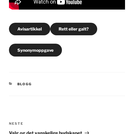
Avisartikkel
Rett eller galt?
Synonymoppgave
KATEGORIER
BLOGG
Innleggsnavigasjon
Neste
NESTE
innlegg
Valg og det vanskelige budskapet