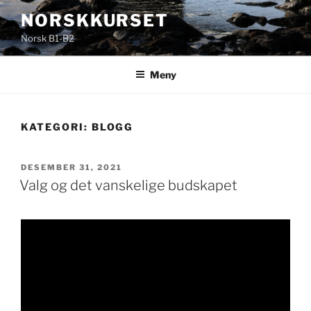
Gå
NORSKKURSET
til
Norsk B1-B2
innhold
Meny
KATEGORI:
BLOGG
PUBLISERT
DESEMBER 31, 2021
Valg og det vanskelige budskapet