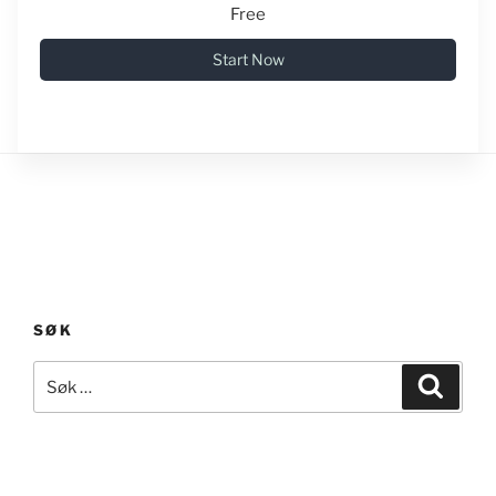
Free
Start Now
SØK
Søk
Søk
etter: