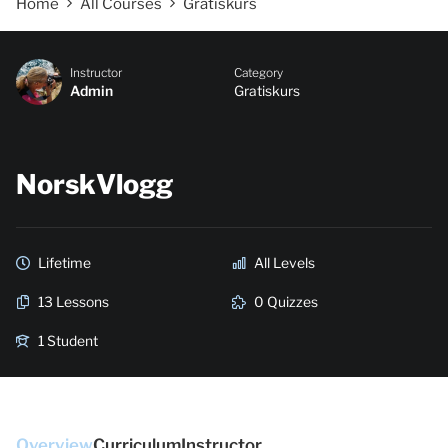
Home
All Courses
Gratiskurs
Instructor
Category
Admin
Gratiskurs
NorskVlogg
Lifetime
All Levels
13 Lessons
0 Quizzes
1 Student
Overview
Curriculum
Instructor