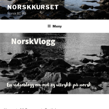
Gå
NORSKKURSET
til
Norsk B1-B2
innhold
Meny