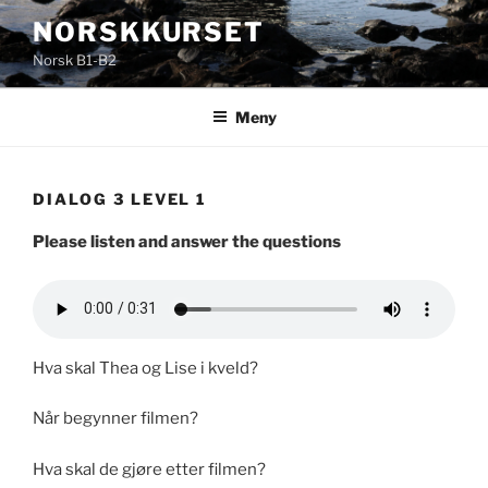
Gå
NORSKKURSET
til
Norsk B1-B2
innhold
Meny
DIALOG 3 LEVEL 1
Please listen and answer the questions
Hva skal Thea og Lise i kveld?
Når begynner filmen?
Hva skal de gjøre etter filmen?