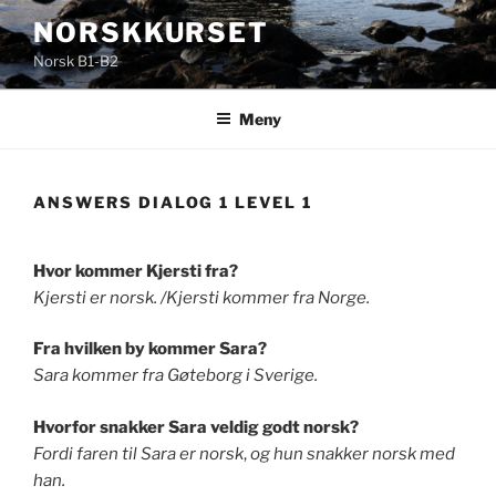
Gå
NORSKKURSET
til
Norsk B1-B2
innhold
Meny
ANSWERS DIALOG 1 LEVEL 1
Hvor kommer Kjersti fra?
Kjersti er norsk. /Kjersti kommer fra Norge.
Fra hvilken by kommer Sara?
Sara kommer fra Gøteborg i Sverige.
Hvorfor snakker Sara veldig godt norsk?
Fordi faren til Sara er norsk
,
og hun snakker norsk med
han.